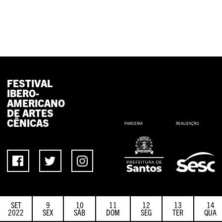
FESTIVAL
IBERO-
AMERICANO
DE ARTES
CÊNICAS
PARCERIA
REALIZAÇÃO
SET
9
10
11
12
13
14
2022
SEX
SÁB
DOM
SEG
TER
QUA